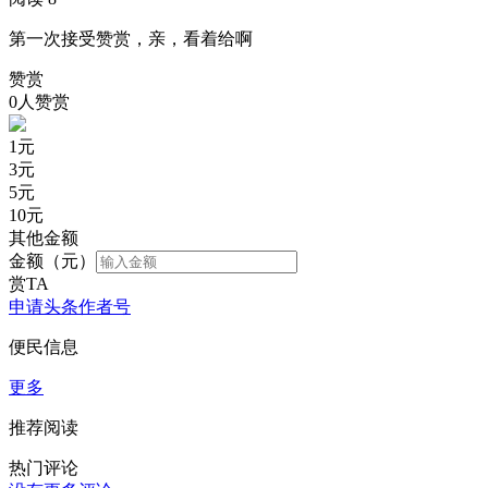
第一次接受赞赏，亲，看着给啊
赞赏
0人赞赏
1
元
3
元
5
元
10
元
其他金额
金额（元）
赏TA
申请头条作者号
便民信息
更多
推荐阅读
热门评论